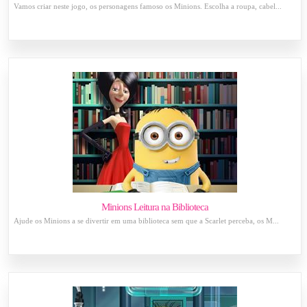
Vamos criar neste jogo, os personagens famoso os Minions. Escolha a roupa, cabel...
Minions Leitura na Biblioteca
Ajude os Minions a se divertir em uma biblioteca sem que a Scarlet perceba, os M...