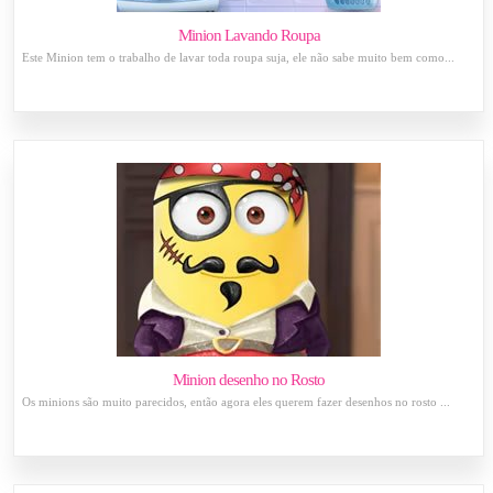
Minion Lavando Roupa
Este Minion tem o trabalho de lavar toda roupa suja, ele não sabe muito bem como...
Minion desenho no Rosto
Os minions são muito parecidos, então agora eles querem fazer desenhos no rosto ...