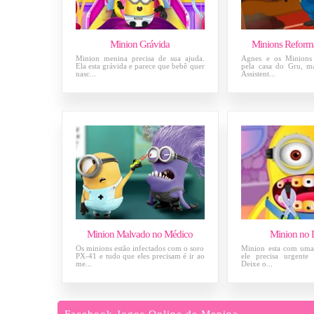
Minion Grávida
Minions Reform
Minion menina precisa de sua ajuda.
Agnes e os Minions 
Ela esta grávida e parece que bebê quer
pela casa do Gru, m
nasc...
Assistent...
Minion Malvado no Médico
Minion no D
Os minions estão infectados com o soro
Minion esta com uma 
PX-41 e tudo que eles precisam é ir ao
ele precisa urgente
me...
Deixe o...
Facebook Jogos Online de Menina