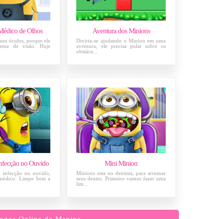
Médico de Olhos
Aventura dos Minions
ou óculos, porque ele
Divirta-se ajudando o Minion em uma
lema de visão. Hoje
aventura, ele precisa pular sobre os
obstácu...
nfecção no Ouvido
Mini Minion
 infecção no ouvido,
Minions esta no dentista, para arrumar
 médico. Limpe bem a
seus dentes. Primeiro vamos fazer uma
lim...
ogos Online de Menina