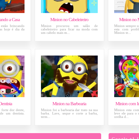
ando a Casa
Minion no Cabeleireiro
Minion no 
estão brincando
Minion procurou um salão de
Minion sempre us
as hoje é dia da
cabeleireiro para ficar na moda com
esta com prob
um cabelo mais m...
Minion te...
entista
Minion na Barbearia
Minion com I
forte dor dente,
Minion foi a barbearia dar trato na sua
Minion esta com
 de um dentista.
barba. Lave, seque e corte a barba,
leve ele para o
term...
orelha d...
Google +1 J