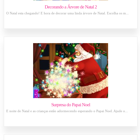
Decorando a Árvore de Natal 2
O Natal esta chegando! É hora de decorar uma linda árvore de Natal. Escolha os m...
Surpresa do Papai Noel
É noite de Natal e as crianças estão adormecendo esperando o Papai Noel. Ajude o...