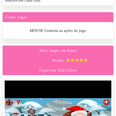
intactos em cada casa.
Como Jogar
MOUSE Controla as ações do jogo
Mais Jogos de Natal
Avalie
Jogar em Tela Cheia