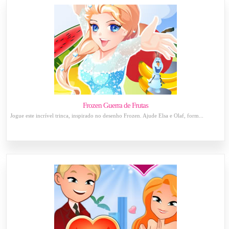
Frozen Guerra de Frutas
Jogue este incrível trinca, inspirado no desenho Frozen. Ajude Elsa e Olaf, form...