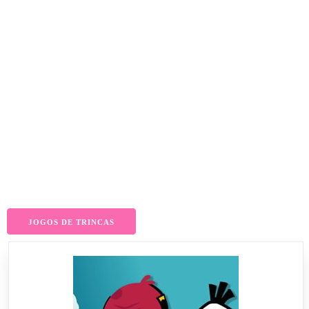
JOGOS DE TRINCAS