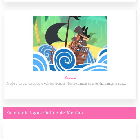
Pirata 3
Ajude o pirata juntando o valioso tesouro. Forme trincas com os diamantes, e gan...
Facebook Jogos Online de Menina