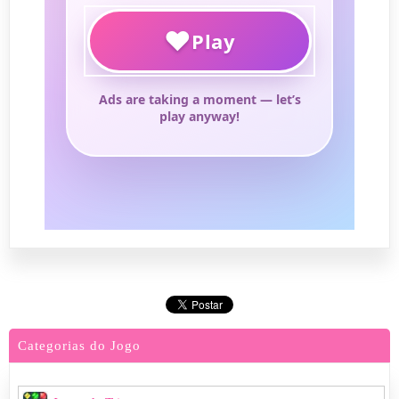
Categorias do Jogo