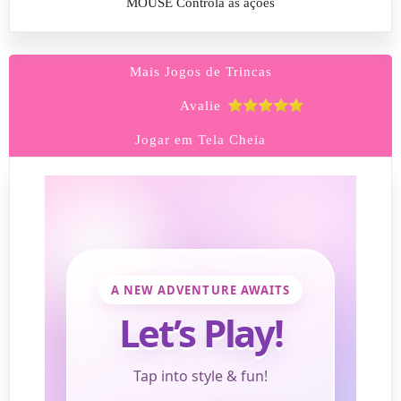
MOUSE Controla as ações
Mais Jogos de Trincas
Avalie
Jogar em Tela Cheia