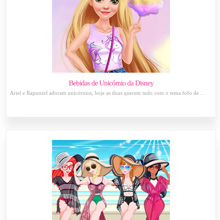
Bebidas de Unicórnio da Disney
Ariel e Rapunzel adoram unicórnios, hoje as duas querem tudo com o tema fofo de ...