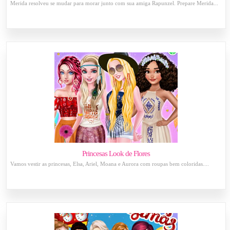
Merida resolveu se mudar para morar junto com sua amiga Rapunzel. Prepare Merida...
Princesas Look de Flores
Vamos vestir as princesas, Elsa, Ariel, Moana e Aurora com roupas bem coloridas....