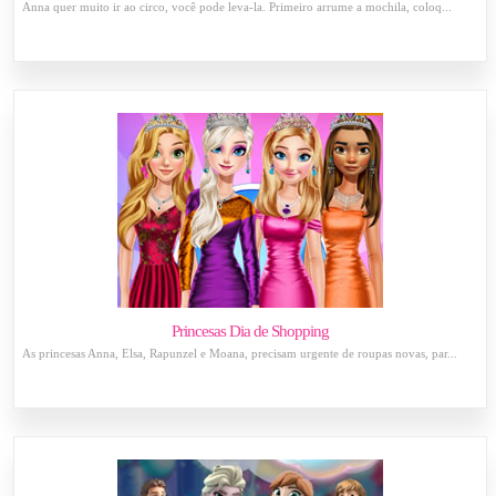
Anna quer muito ir ao circo, você pode leva-la. Primeiro arrume a mochila, coloq...
Princesas Dia de Shopping
As princesas Anna, Elsa, Rapunzel e Moana, precisam urgente de roupas novas, par...