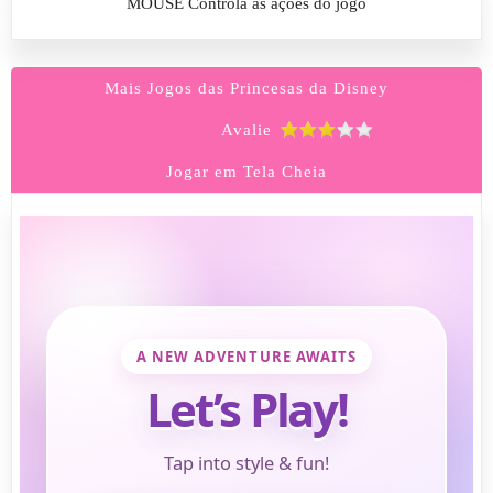
MOUSE Controla as ações do jogo
Mais Jogos das Princesas da Disney
Avalie
Jogar em Tela Cheia