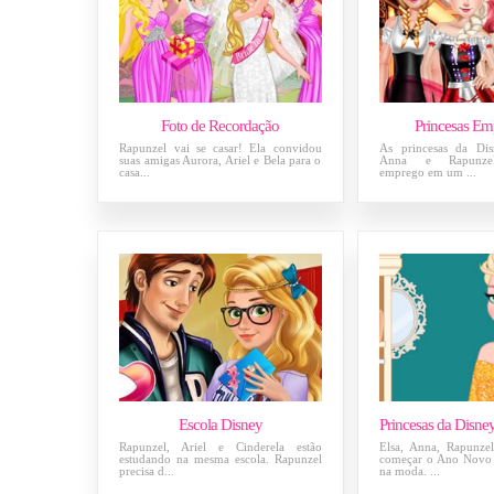
Foto de Recordação
Princesas Em
Rapunzel vai se casar! Ela convidou
As princesas da Disn
suas amigas Aurora, Ariel e Bela para o
Anna e Rapunzel
casa...
emprego em um ...
Escola Disney
Rapunzel, Ariel e Cinderela estão
Elsa, Anna, Rapunze
estudando na mesma escola. Rapunzel
começar o Ano Novo 
precisa d...
na moda. ...