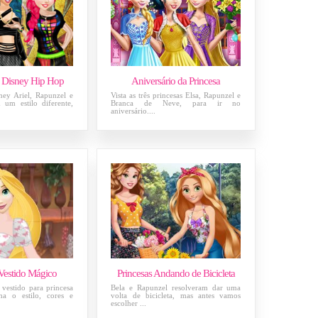
a Disney Hip Hop
Aniversário da Princesa
ney Ariel, Rapunzel e
Vista as três princesas Elsa, Rapunzel e
 um estilo diferente,
Branca de Neve, para ir no
aniversário....
Vestido Mágico
Princesas Andando de Bicicleta
vestido para princesa
Bela e Rapunzel resolveram dar uma
ha o estilo, cores e
volta de bicicleta, mas antes vamos
escolher ...