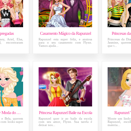
pregadas
Casamento Mágico da Rapunzel
Princesas d
ey, Ariel, Elsa,
Rapunzel esta super feliz, e ansiosa
Princesas da Dis
, encontraram
para o seu casamento com Flynn.
Jasmine, querem
Vamos ajuda...
que t...
Princesas da Disney Moda do Ano Novo
Princesa Rapunzel Baile na Escola
Rapunzel 
l e Bela, querem
Rapunzel quer ir ao baile da escola
Monte um lindo 
com looks super
com seu amor, Flynn. Sua tarefa é
Rapunzel, escol
deixar nos...
materia...