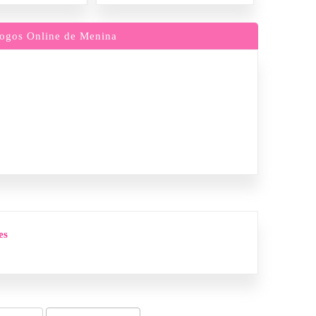
ogos Online de Menina
es