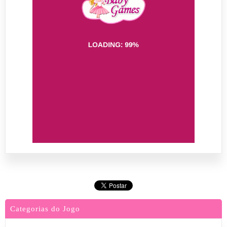
Categorias do Jogo