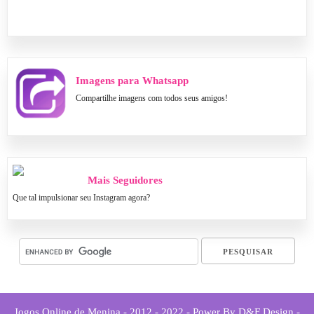
Imagens para Whatsapp
Compartilhe imagens com todos seus amigos!
Mais Seguidores
Que tal impulsionar seu Instagram agora?
Jogos Online de Menina - 2012 - 2022 - Power By D&F Design -