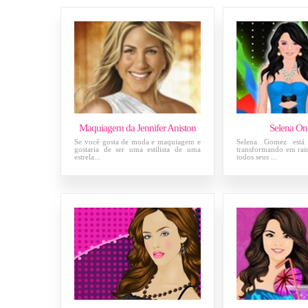
Maquiagem da Jennifer Aniston
Selena On
Se você gosta de moda e maquiagem e
Selena Gomez está 
gostaria de ser uma estilista de uma
transformando em ra
estrela...
todos seus ...