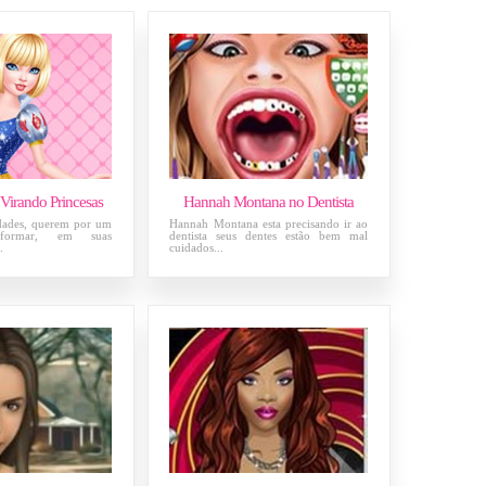
 Virando Princesas
Hannah Montana no Dentista
dades, querem por um
Hannah Montana esta precisando ir ao
sformar, em suas
dentista seus dentes estão bem mal
.
cuidados...