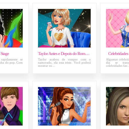
 Stage
Taylor Antes e Depois do Rompimento
Celebridades
rapidamente se
Taylor acabou de romper com o
Algumas celebri
inha do pop. Com
namorado, ela esta triste. Você poderá
dia se tran
mostrar os ...
celebridades fav..