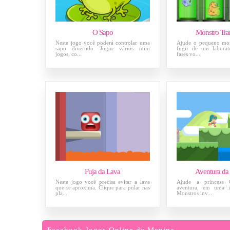
O Sapo
Monstro Tr
Neste jogo você poderá controlar uma
Ajude o pequeno mons
sapo divertido. Jogue vários mini
fugir de um laborat
jogos, co...
fases vo...
Fuja da Lava
Aventura da 
Neste jogo você precisa evitar a lava
Ajude a princesa G
que se aproxima. Clique para pular nas
aventura, em uma il
pla...
Monstros inv...
Facebook Jogos Online de Menina