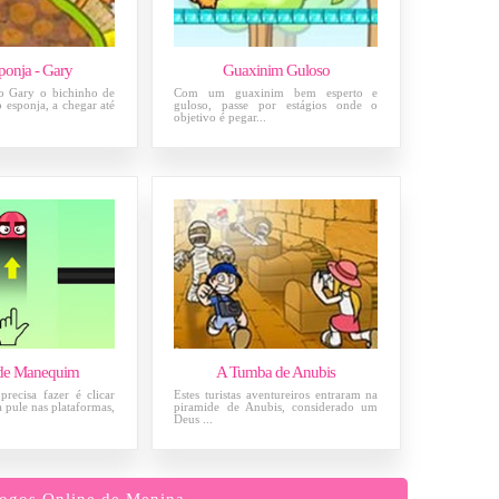
ponja - Gary
Guaxinim Guloso
o Gary o bichinho de
Com um guaxinim bem esperto e
 esponja, a chegar até
guloso, passe por estágios onde o
objetivo é pegar...
de Manequim
A Tumba de Anubis
recisa fazer é clicar
Estes turistas aventureiros entraram na
a pule nas plataformas,
piramide de Anubis, considerado um
Deus ...
ogos Online de Menina