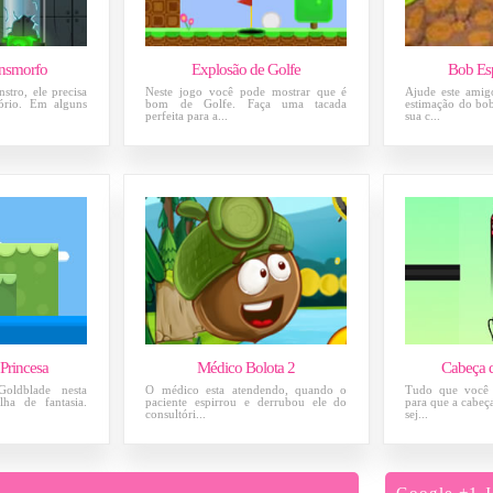
ansmorfo
Explosão de Golfe
Bob Es
tro, ele precisa
Neste jogo você pode mostrar que é
Ajude este amig
ório. Em alguns
bom de Golfe. Faça uma tacada
estimação do bob
perfeita para a...
sua c...
Princesa
Médico Bolota 2
Cabeça 
oldblade nesta
O médico esta atendendo, quando o
Tudo que você p
ha de fantasia.
paciente espirrou e derrubou ele do
para que a cabeç
consultóri...
sej...
Google +1 J