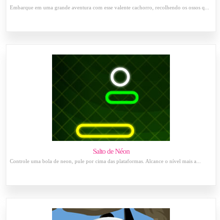
Embarque em uma grande aventura com esse valente cachorro, recolhendo os ossos q...
Salto de Néon
Controle uma bola de neon, pule por cima das plataformas. Alcance o nível mais a...