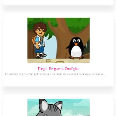
Diego - Resgate no Zoológico
Os animais se perderam pelo cenário e precisam de sua ajuda para voltar ao zooló...