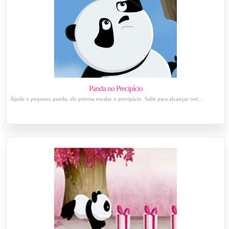
Panda no Precipício
Ajude o pequeno panda, ele precisa escalar o precipício. Salte para alcançar out...