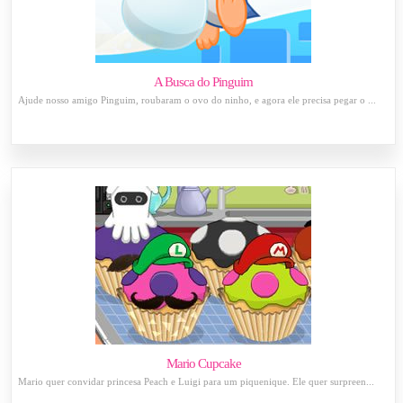
A Busca do Pinguim
Ajude nosso amigo Pinguim, roubaram o ovo do ninho, e agora ele precisa pegar o ...
Mario Cupcake
Mario quer convidar princesa Peach e Luigi para um piquenique. Ele quer surpreen...