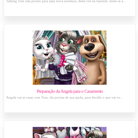
Talking Tom está pronto para uma nova aventura, desta vez na fazenda. Junte-se a...
Preparação da Angela para o Casamento
Angela vai se casar com Tom, ela precisa de sua ajuda, para decidir o que vai ve...