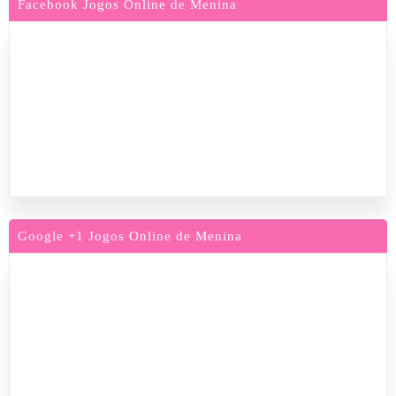
Facebook Jogos Online de Menina
Google +1 Jogos Online de Menina