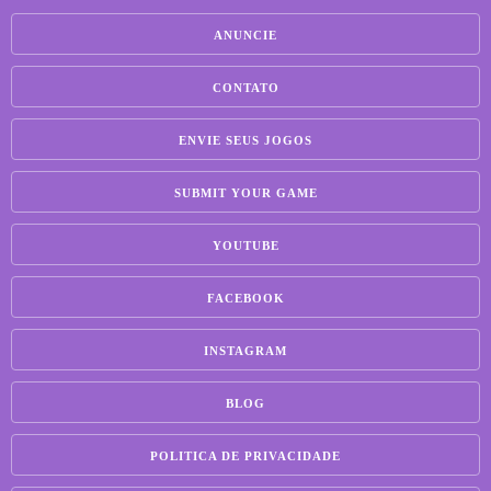
ANUNCIE
CONTATO
ENVIE SEUS JOGOS
SUBMIT YOUR GAME
YOUTUBE
FACEBOOK
INSTAGRAM
BLOG
POLITICA DE PRIVACIDADE