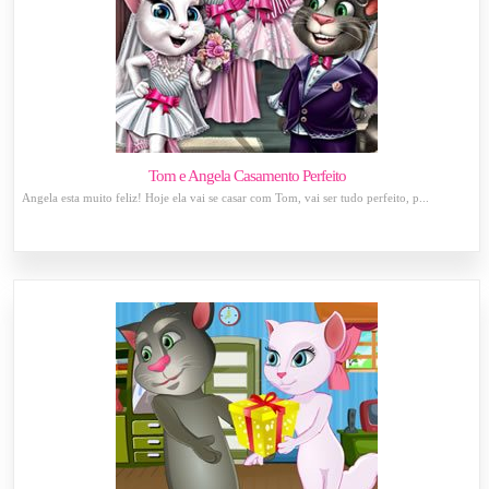
Tom e Angela Casamento Perfeito
Angela esta muito feliz! Hoje ela vai se casar com Tom, vai ser tudo perfeito, p...