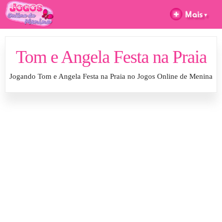
Tom e Angela Festa na Praia
Jogando Tom e Angela Festa na Praia no Jogos Online de Menina