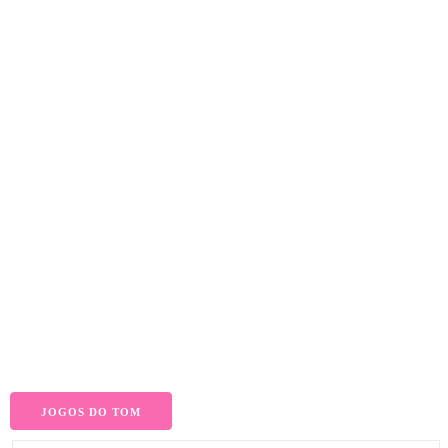
JOGOS DO TOM