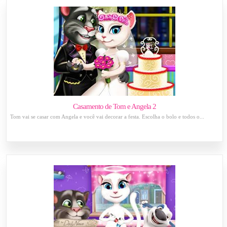
Casamento de Tom e Angela 2
Tom vai se casar com Angela e você vai decorar a festa. Escolha o bolo e todos o...