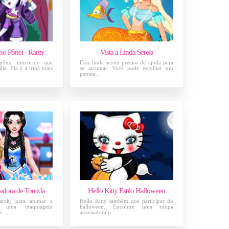
o Pônei - Rarity
Vista a Linda Sereia
pônei unicórnio que
Esta linda sereia precisa de ajuda para
lle. Ela é a irmã mais
se arrumar. Você pode escolher um
pentea...
adora de Torcida
Hello Kitty Estilo Halloween
arah, para animar a
Hello Kitty também que participar do
ça uma maquiagem
halloween. Encontre uma roupa
 ...
assustadora p...