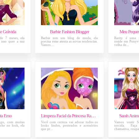
ie Grávida
Barbie Fashion Blogger
Meu Pequen
 de 7 meses, ela
Barbie tem um blog de moda, ela
Rarity é uma 
r isso quer a sua
precisa estar atenta as novas tendencias.
reside em Ponyvi
Vamos ...
velha de...
ta Emo
Limpeza Facial da Princesa Rapunzel
Sarah Anim
ogo, com muitas
Você com certeza vai adorar todos os
Vamos vestir S
che no look, ela
looks lindos, penteados e acessórios
torcida. Fa
que pr...
chamativa, roupas