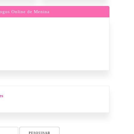
ogos Online de Menina
es