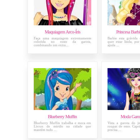
Maquiagem Arco-Íris
Princesa Barb
Faça uma maquiagem extremamente
Barbie esta grávida
colorida no rosto da garota,
quer estar linda, po
combinando um extra...
ajuda ...
Blueberry Muffin
Moda Garo
Blueberry Muffin trabalha e mora em
Vista a garota do j
Livros de mirtilo na cidade que
roupas de emo. Capri
mantém tudo ...
precisa ...