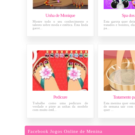
Unha de Monique
Spa dos
Mostre todo o seu conhecimento e
Esta garota quer dei
talento sobre moda e estética. Esta linda
tratados e bonitos, el
garot...
pa...
Pedicure
Tratamento pa
Trabalhe como uma pedicure de
Esta menina quer estar
verdade e pinte as unhas da modelo
de semana sair com 
com muito estil...
quer ...
Facebook Jogos Online de Menina