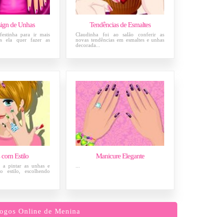
sign de Unhas
Tendências de Esmaltes
estinha para ir mais
Claudinha foi ao salão conferir as
es ela quer fazer as
novas tendências em esmaltes e unhas
decorada...
 com Estilo
Manicure Elegante
 a pintar as unhas e
...
o estilo, escolhendo
ogos Online de Menina