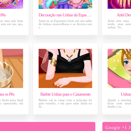
 Pés
Decoração nas Unhas da Equestria Girls Pinkie Pie
Ariel De
xar seus pés bem
Junte-se as Equestria Girls em um salão
Ariel tem uma f
a esta em seu spa,
de beleza maravilhoso e se divirta com
tarde, mas ant
s...
unhas. Va...
ra os Pés
Barbie Unhas para o Casamento
Unhas
 linda para final
Barbie vai se casar com o príncipe do
Ajude a menina
o namorado, ela
pais vizinho, e ela quer estar linda no
ficar com muit
di...
desde o ta...
Google +1 J