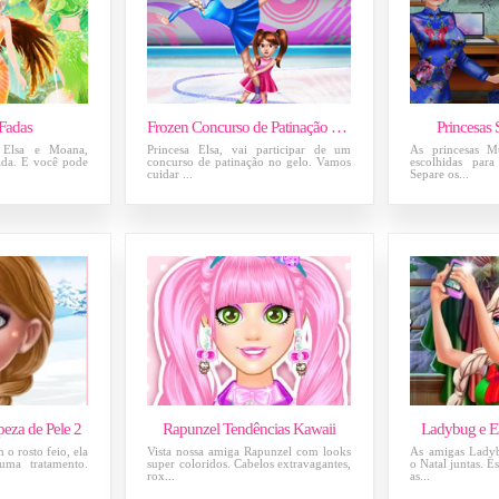
 Fadas
Frozen Concurso de Patinação no Gelo
Princesas 
 Elsa e Moana,
Princesa Elsa, vai participar de um
As princesas M
fada. E você pode
concurso de patinação no gelo. Vamos
escolhidas para
cuidar ...
Separe os...
eza de Pele 2
Rapunzel Tendências Kawaii
Ladybug e El
 o rosto feio, ela
Vista nossa amiga Rapunzel com looks
As amigas Ladyb
uma tratamento.
super coloridos. Cabelos extravagantes,
o Natal juntas. E
rox...
as...