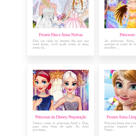
Frozen Elsa e Anna Noivas
Princesas
Elsa vai casar no mesmo dia que sua
As princesas Anna,
irmã Anna, você pode vestir as duas
querem se vestir de 
nesta da...
escolher ...
Princesas da Disney Preparação
Frozen Anna Limp
Vamos vestir as princesas Ariel e Elsa,
Princesa Anna esta com
para uma festa de gala. As duas
precisa urgente de 
precisam...
Vamo...