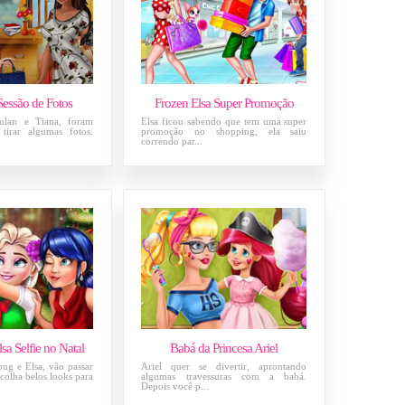
Sessão de Fotos
Frozen Elsa Super Promoção
ulan e Tiana, foram
Elsa ficou sabendo que tem uma super
 tirar algumas fotos.
promoção no shopping, ela saiu
correndo par...
sa Selfie no Natal
Babá da Princesa Ariel
ug e Elsa, vão passar
Ariel quer se divertir, aprontando
scolha belos looks para
algumas travessuras com a babá.
Depois você p...