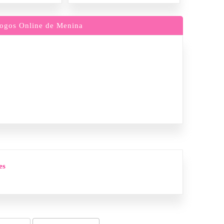
ogos Online de Menina
es