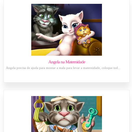
Angela na Maternidade
Angela precisa de ajuda para montar a mala para levar a maternidade, coloque tod...