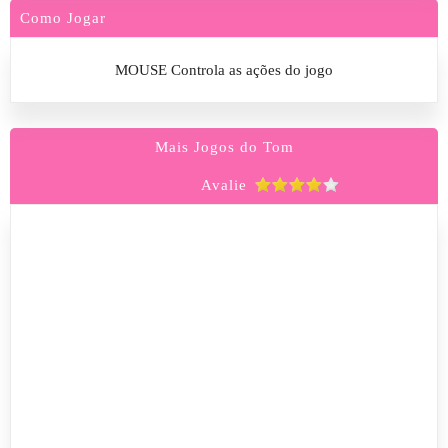
Como Jogar
MOUSE Controla as ações do jogo
Mais Jogos do Tom
Avalie