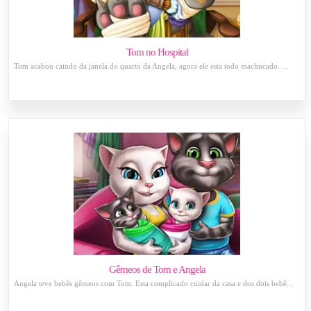
Tom no Hospital
Tom acabou caindo da janela do quarto da Angela, agora ele esta todo machucado. ...
Gêmeos de Tom e Angela
Angela teve bebês gêmeos com Tom. Esta complicado cuidar da casa e dos dois bebê...