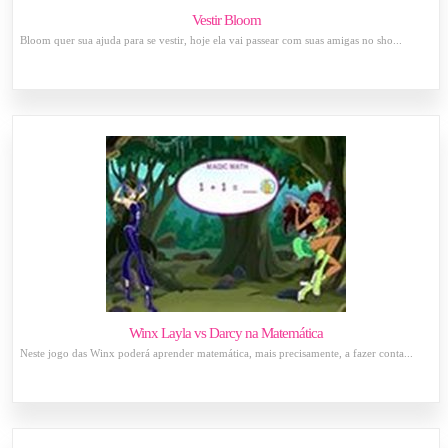
Vestir Bloom
Bloom quer sua ajuda para se vestir, hoje ela vai passear com suas amigas no sho...
Winx Layla vs Darcy na Matemática
Neste jogo das Winx poderá aprender matemática, mais precisamente, a fazer conta...