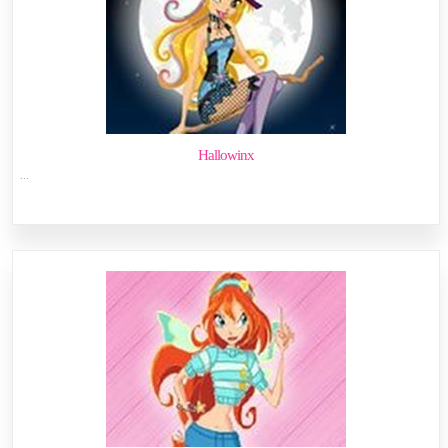
Hallowinx
...